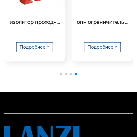
изолятор проходно
опн ограничитель п
й угловой 10-35 кв
еренапряжения для 
кру ксо 10-35 кв
Подробнее 🡥
Подробнее 🡥