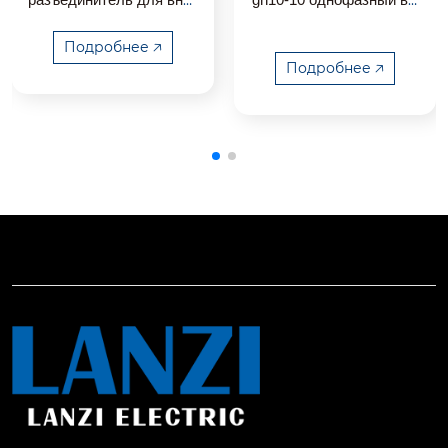
установки 10кв
нней установки
ренней установки
gn19-1
соковольтный разъедин
2 используется в сетях
итель внутреннего испо
Подробнее 🡥
 переменного тока 10 кв,
лнения состоит из основ
Подробнее 🡥
 50 гц.
выключатель осн
ания, опорного фарфоро
ащен приводом cs6-1, за
вого изолятора, рабочег
щищен от загрязнений и
о фарфорового изолятор
 может использоваться
а и токопроводящей час
 с дополнительнымиакс
ти и может применяться
ессуарами.
 как в 1-фазной, так и 3-
х фазной сетях. может б
ыть оснащен ручным ил
и эл-мех. приводом. выс
оковольтный разъедини
тель внутренней устано
вки серии gn10-10 предс
тавляет собой высоково
льтное трехфазное расп
ределительное устройст
во переменного тока час
тотой 50 гц. он применяе