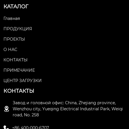
тся в энергосистемах с
КАТАЛОГ
 номинальным напряжен
ием 10 кв, особенно в си
Главная
стемах генераторного ко
ПРОДУКЦИЯ
нтура. он применяется д
ля разделения и объеди
ПРОЕКТЫ
нения цепей под напряж
ением и без нагрузки.
О НАС
КОНТАКТЫ
ПРИМЕЧАНИЕ
ЦЕНТР ЗАГРУЗКИ
КОНТАКТЫ
Завод и головной офис: China, Zhejiang province,

Wenzhou city, Yueqing Electrical Industrial Park, Weiqi
road, No. 258

+86 400-000-6707