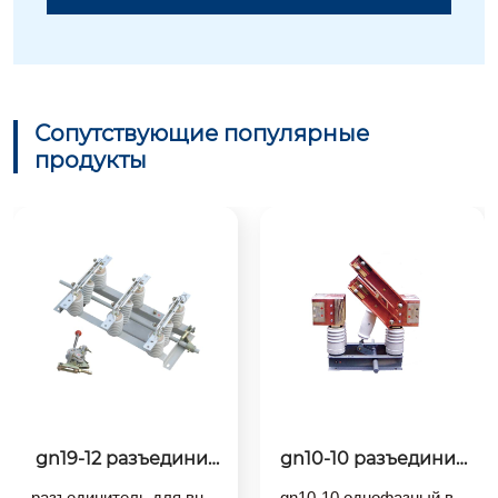
Сопутствующие популярные
продукты
gn19-12 разъединит
gn10-10 разъединит
ель для внутренней 
ель 10кв для внутре
разъединитель для внут
gn10-10
 о
днофазный вы