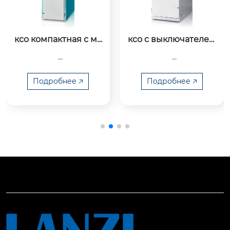
ксо компактная с ма
ксо с выключателем 
логабаритным ваку
нагрузки воздушны
умным выключател
м
ем
Подробнее 🡥
Подробнее 🡥