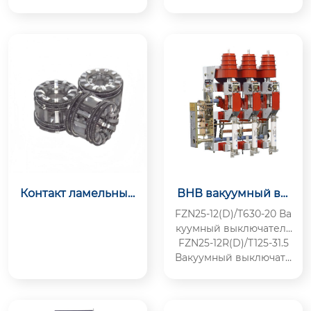
чной для Ввода, Мотор
ный для Линии, Мотор
ный для Ввода
Контакт ламельный
ВНВ вакуумный вы
10-35 кВ
ключатель нагрузки
FZN25-12(D)/T630-20 Ва
FZN25-12(R)D
куумный выключатель
нагрузки
FZN25-12R(D)/T125-31.5
Вакуумный выключате
ль нагрузки
с предохр
анителем