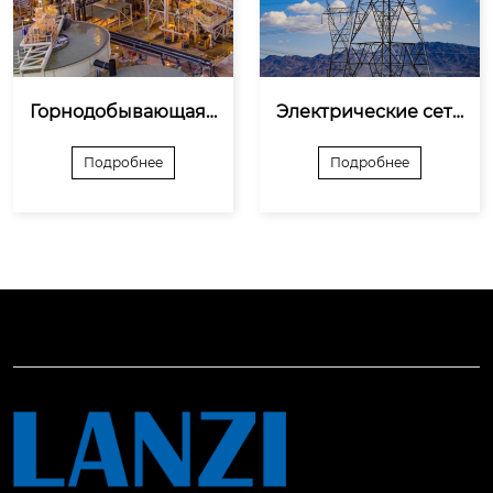
Горнодобывающая
Электрические сет
 промышленность,
и, генерация
 добыча полезных и
Подробнее
Подробнее
скопаемых, металлу
ргия